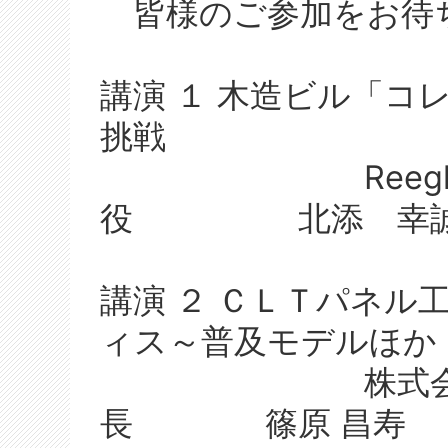
皆様のご参加をお待
講演 １ 木造ビル「コ
挑戦
Reegle株
役 北添 幸
講演 ２ ＣＬＴパネル
ィス～普及モデルほ
株式会社構造
長 篠原 昌寿