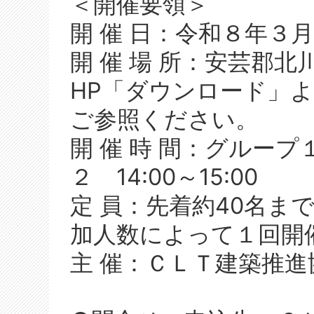
＜開催要領＞
開 催 日：令和８年３月
開 催 場 所：安芸郡北
HP「ダウンロード」
ご参照ください。
開 催 時 間：グループ１
２ 14:00～15:00
定 員：先着約40名まで
加人数によって１回開
主 催：ＣＬＴ建築推進