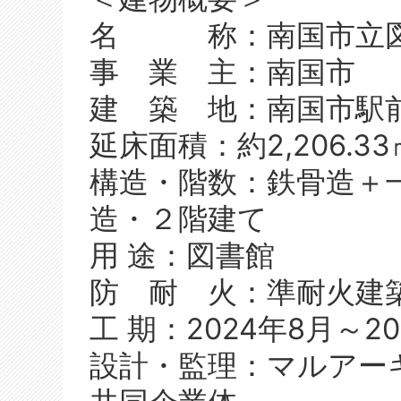
名 称：南国市立
事 業 主：南国市
建 築 地：南国市駅
延床面積：約2,206.33
構造・階数：鉄骨造＋
造・２階建て
用 途：図書館
防 耐 火：準耐火建
工 期：2024年8月～20
設計・監理：マルアー