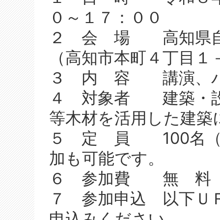
０～１７：００
２ 会 場 高知県自
（高知市本町４丁目１－
３ 内 容 講演、
４ 対象者 建築・設
等木材を活用した建築
５ 定 員 100名（
加も可能です。
６ 参加費 無 料
７ 参加申込 以下Ｕ
申込みください