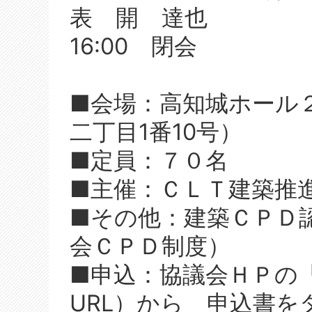
表 開 達也
16:00 閉会
■会場：高知城ホール
二丁目1番10号）
■定員：７０名
■主催：ＣＬＴ建築推
■その他：建築ＣＰＤ
会ＣＰＤ制度）
■申込：協議会ＨＰの
URL）から 申込書