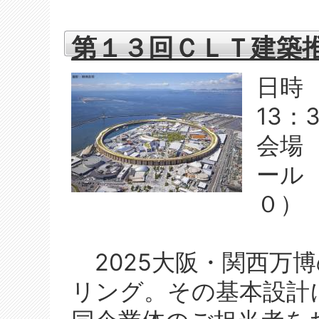
第１３回ＣＬＴ建築
日時
13：
会場
ール
０）
2025大阪・関西万
リング。その基本設計