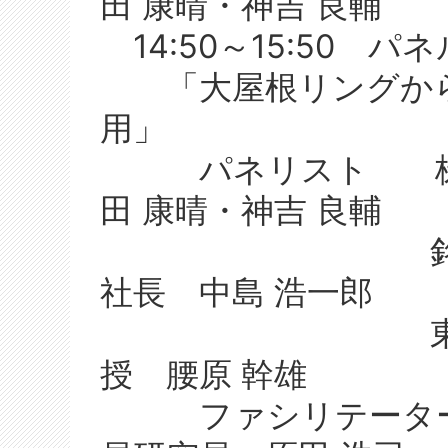
田 康晴・神吉 良輔
14:50～15:50 
「大屋根リングから
用」
パネリスト 株式
田 康晴・神吉 良輔
銘建工業株
社長 中島 浩一郎
東京大学生
授 腰原 幹雄
ファシリテーター 