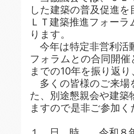
した建築の普及促進を
ＬＴ建築推進フォーラ
ります。
今年は特定非営利活
フォラムとの合同開催
までの10年を振り返
多くの皆様のご来場
た、別途懇親会や建築
ますので是非ご参加く
１ 日 時 令和８年