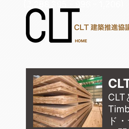
(2,288,395 - 996 - 1,206)
HOME
CL
CLT
Ti
ド・