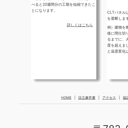
べると20週間分の工期を短縮できたこ
とになります。
CLTパネ
を遮断しま
詳しくはこちら
例）建物を
後に間仕切
るまでに、火
度を超えま
と温度変化
HOME
|
設立趣意書
|
アクセス
|
協