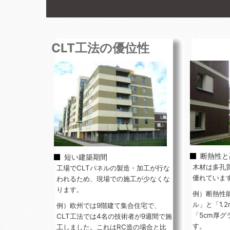
CLT工法の優位性
断熱性と
短い建築期間
木材は多孔
工場でCLTパネルの製造・加工が行な
優れていま
われるため、現場での施工が少なくな
ります。
例）断熱性能
ル」と「1.
例）欧州では9階建て集合住宅で、
「5cm厚
CLT工法では4名の技術者が9週間で施
す。
工しました。これはRC造の場合と比