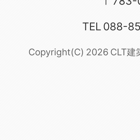
〒783-
TEL
088-8
Copyright(C)
2026
CLT