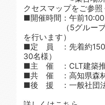
クセスマップをご参照
■開催時間：午前10:00
（5グループに時
を行います）
■定 員 ：先着約15
30名様）
■主 催 ：CLT建築
■共 催 ：高知県森
■後 援 ：一般社団法
詳しくはこちら