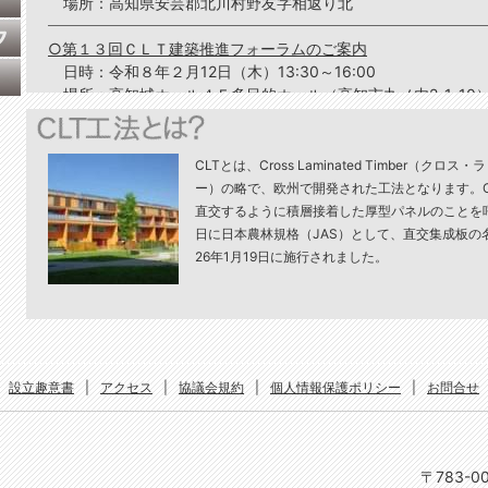
場所：高知県安芸郡北川村野友字相返り北
○第１３回ＣＬＴ建築推進フォーラムのご案内
日時：令和８年２月12日（木）13:30～16:00
場所：高知城ホール４Ｆ多目的ホール（高知市丸ノ内2-1-10
○完成研修会のご案内【南国市立図書館】
日時：令和８年１月15日（木）①10:00～ ②11:00～
CLTとは、Cross Laminated Timber（ク
場所：高知県南国市駅前町３丁目１番２号
ー）の略で、欧州で開発された工法となります。C
直交するように積層接着した厚型パネルのことを呼び
○ＣＬＴセミナー in Kochiのご案内
日に日本農林規格（JAS）として、直交集成板の
日 時：令和7年5月15日（木）１４：３０～１６:００（開
26年1月19日に施行されました。
場 所：高知城ホール（高知市丸ノ内２丁目１－１０） ２階
参加費：無料
○完成研修会のご案内【X-ino（４階建集合住宅）】
日時：令和７年３月15日（土）①10:00～ ②14:00～
設立趣意書
|
アクセス
|
協議会規約
|
個人情報保護ポリシー
|
お問合せ
場所：高知県吾川郡いの町334-2 X-ino（シーノ）
○完成研修会のご案内【具同保育所】
日時：令和７年２月８日（土）①11:00～ ②13:30～
〒783-0
場所：高知県四万十市具同田黒１丁目 具同保育所