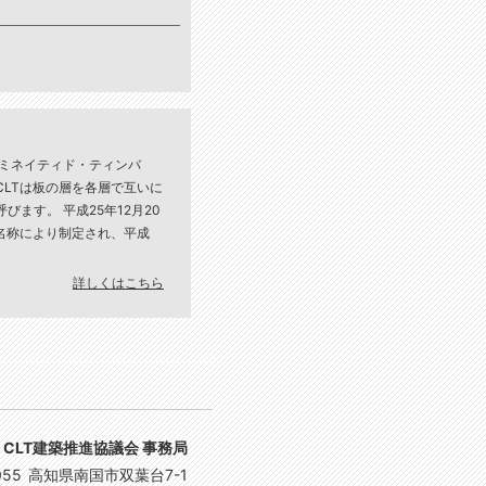
）
ロス・ラミネイティド・ティンバ
LTは板の層を各層で互いに
ます。 平成25年12月20
名称により制定され、平成
場１４：１５）
 大会議室
詳しくはこちら
CLT建築推進協議会 事務局
055
高知県南国市双葉台7-1