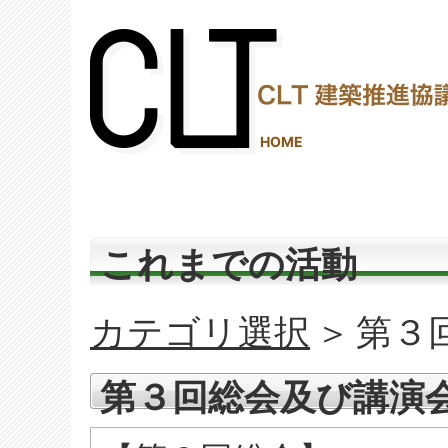
(2,287,028 - 835 - 538)
HOME
これまでの活動
カテゴリ選択
＞
第３
第３回総会及び講演