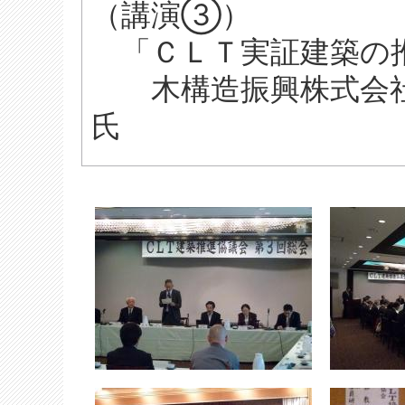
（講演③）
「ＣＬＴ実証建築の
木構造振興株式会社
氏