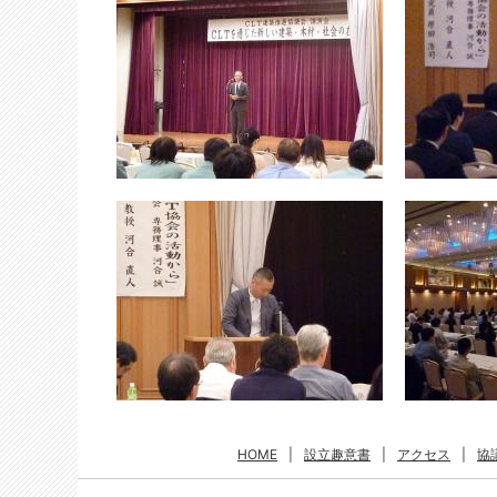
HOME
|
設立趣意書
|
アクセス
|
協